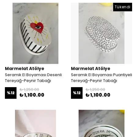
Tükendi
Marmelat Atölye
Marmelat Atölye
Seramik El Boyaması Desenli
Seramik El Boyaması Puantiyeli
Tereyağ-Peynir Tabağı
Tereyağ-Peynir Tabağı
₺ 1,250.00
₺ 1,250.00
%
12
%
12
₺ 1,100.00
₺ 1,100.00