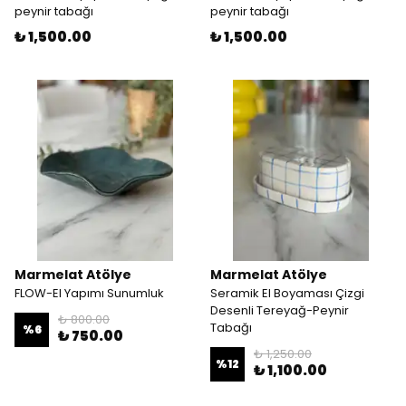
peynir tabağı
peynir tabağı
₺ 1,500.00
₺ 1,500.00
Marmelat Atölye
Marmelat Atölye
FLOW-El Yapımı Sunumluk
Seramik El Boyaması Çizgi
Desenli Tereyağ-Peynir
₺ 800.00
Tabağı
%
6
₺ 750.00
₺ 1,250.00
%
12
₺ 1,100.00