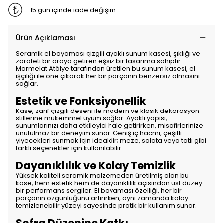
15 gün içinde iade değişim
Ürün Açıklaması
Seramik el boyaması çizgili ayaklı sunum kasesi, şıklığı ve
zarafeti bir araya getiren eşsiz bir tasarıma sahiptir.
Marmelat Atölye tarafından üretilen bu sunum kasesi, el
işçiliği ile öne çıkarak her bir parçanın benzersiz olmasını
sağlar.
Estetik ve Fonksiyonellik
Kase, zarif çizgili deseni ile modern ve klasik dekorasyon
stillerine mükemmel uyum sağlar. Ayaklı yapısı,
sunumlarınızı daha etkileyici hale getirirken, misafirlerinize
unutulmaz bir deneyim sunar. Geniş iç hacmi, çeşitli
yiyecekleri sunmak için idealdir; meze, salata veya tatlı gibi
farklı seçenekler için kullanılabilir.
Dayanıklılık ve Kolay Temizlik
Yüksek kaliteli seramik malzemeden üretilmiş olan bu
kase, hem estetik hem de dayanıklılık açısından üst düzey
bir performans sergiler. El boyaması özelliği, her bir
parçanın özgünlüğünü artırırken, aynı zamanda kolay
temizlenebilir yüzeyi sayesinde pratik bir kullanım sunar.
Sofra Düzenine Katkı